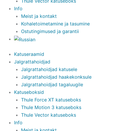
Thule Vector katuseboks
Info
Meist ja kontakt
Kohaletoimetamine ja tasumine
Ostutingimused ja garantii
Katuseraamid
Jalgrattahoidjad
Jalgrattahoidjad katusele
Jalgrattahoidjad haakekonksule
Jalgrattahoidjad tagaluugile
Katuseboksid
Thule Force XT katuseboks
Thule Motion 3 katuseboks
Thule Vector katuseboks
Info
Meist ja kontakt