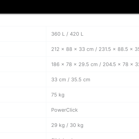
360 L / 420 L
212 x 88 x 33 cm / 231.5 x 88.5 x 3
186 x 78 x 29.5 cm / 204.5 x 78 x 
33 cm / 35.5 cm
75 kg
PowerClick
29 kg / 30 kg