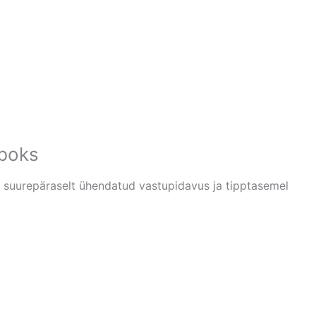
eboks
n suurepäraselt ühendatud vastupidavus ja tipptasemel