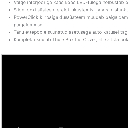
Valge interjööriga kaas koos LED-tulega hõlbustab ö
SlideLocki süsteem eraldi lukustamis- ja avamisfunkt
PowerClick kiirpaigaldussüsteem muudab paigaldamise
paigaldamise
Tänu ettepoole suunatud asetusega auto katusel tagat
Komplekti kuulub Thule Box Lid Cover, et kaitsta bok