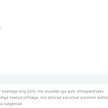
va kaanega ning põhi, mis muudab iga auto silmapaistvaks
vildiga kaetud põhjaga, mis aitavad varustust paremini kai
ja sulgemise