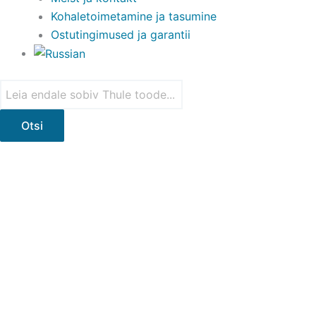
Kohaletoimetamine ja tasumine
Ostutingimused ja garantii
Products
Thule
search
Vector
katuseboks
Otsi
kogus