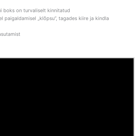
 boks on turvaliselt kinnitatud
paigaldamisel „klõpsu”, tagades kiire ja kindla
asutamist