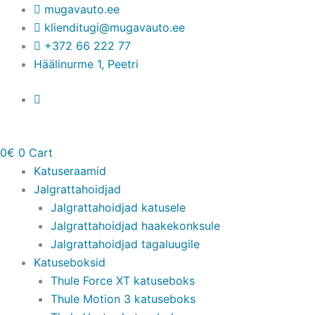
Skip
mugavauto.ee
to
klienditugi@mugavauto.ee
content
+372 66 222 77
Häälinurme 1, Peetri
0
€
0
Cart
Katuseraamid
Jalgrattahoidjad
Jalgrattahoidjad katusele
Jalgrattahoidjad haakekonksule
Jalgrattahoidjad tagaluugile
Katuseboksid
Thule Force XT katuseboks
Thule Motion 3 katuseboks