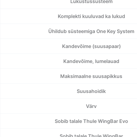
Lukustussüsteem
Komplekti kuuluvad ka lukud
Ühildub süsteemiga One Key System
Kandevõime (suusapaar)
Kandevõime, lumelauad
Maksimaalne suusapikkus
Suusahoidik
Värv
Sobib talale Thule WingBar Evo
Sobib talale Thule WingBar