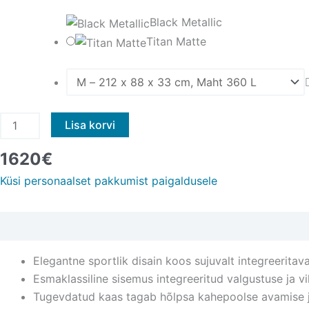
Black Metallic
Titan Matte
Lisa korvi
1620
€
Küsi personaalset pakkumist paigaldusele
Kirjeldus
Video
Tehnilised andmed
Kasutusjuhend
Elegantne sportlik disain koos sujuvalt integreerita
Esmaklassiline sisemus integreeritud valgustuse ja 
Tugevdatud kaas tagab hõlpsa kahepoolse avamise 