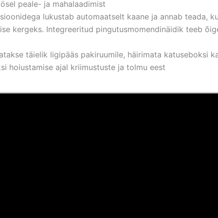
ösel peale- ja mahalaadimist
sioonidega lukustab automaatselt kaane ja annab teada, kui
 kergeks. Integreeritud pingutusmomendinäidik teeb õigel 
akse täielik ligipääs pakiruumile, häirimata katuseboksi k
si hoiustamise ajal kriimustuste ja tolmu eest